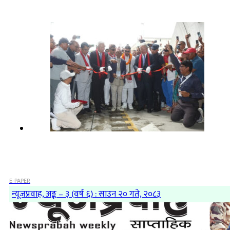
E-PAPER
न्यूजप्रवाह, अङ्क – ३ (वर्ष ६) : साउन २० गते, २०८३