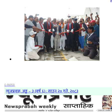
व
E-PAPER
न्यूजप्रवाह, अङ्क – ३ (वर्ष ६) : साउन २० गते, २०८३