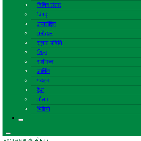
विचित्र संसार
विपद्
अन्तर्राष्ट्रिय
मनोरञ्जन
सूचना-प्रविधि
शिक्षा
राशीफल
आर्थिक
पर्यटन
देश
मौसम
भिडियो
२०८३ श्रावण २५, सोमबार