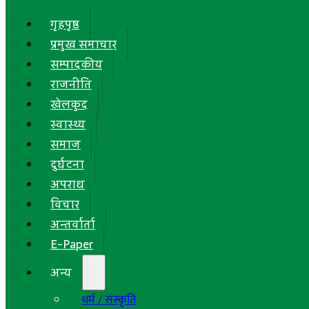
गृहपृष्ठ
प्रमुख समाचार
सम्पादकीय
राजनीति
खेलकुद
स्वास्थ्य
समाज
दुर्घटना
अपराध
विचार
अन्तर्वार्ता
E-Paper
अन्य
धर्म / संस्कृति