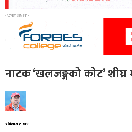
- ADVERTISEMENT -
नाटक ‘खलजङ्गको कोट’ शीघ्र मञ्
बबिलाल तामाङ