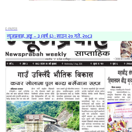
E-PAPER
न्यूजप्रवाह, अङ्क – ३ (वर्ष ६) : साउन २० गते, २०८३