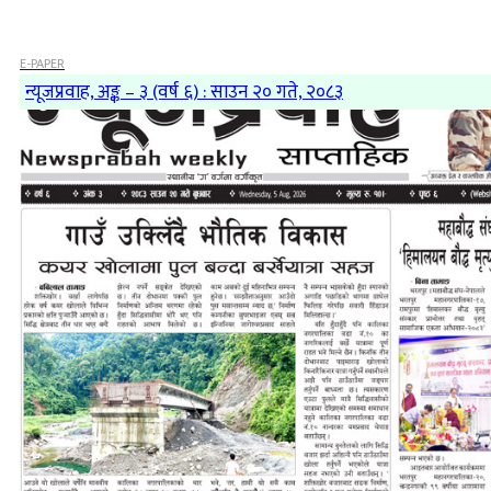
E-PAPER
न्यूजप्रवाह, अङ्क – ३ (वर्ष ६) : साउन २० गते, २०८३