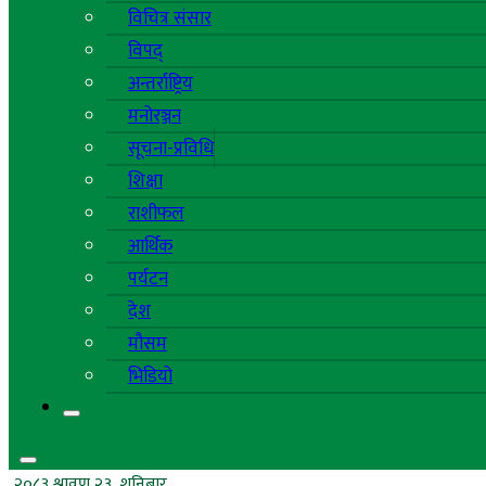
विचित्र संसार
विपद्
अन्तर्राष्ट्रिय
मनोरञ्जन
सूचना-प्रविधि
शिक्षा
राशीफल
आर्थिक
पर्यटन
देश
मौसम
भिडियो
२०८३ श्रावण २३, शनिबार