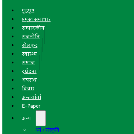
गृहपृष्ठ
प्रमुख समाचार
सम्पादकीय
राजनीति
खेलकुद
स्वास्थ्य
समाज
दुर्घटना
अपराध
विचार
अन्तर्वार्ता
E-Paper
अन्य
धर्म / संस्कृति