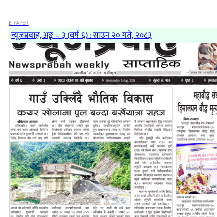
E-PAPER
न्यूजप्रवाह, अङ्क – ३ (वर्ष ६) : साउन २० गते, २०८३