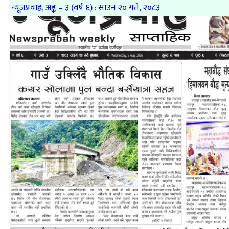
न्यूजप्रवाह, अङ्क – ३ (वर्ष ६) : साउन २० गते, २०८३