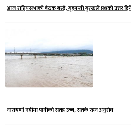
आज राष्ट्रियसभाको बैठक बस्दै, गृहमन्त्री गुरुङले प्रश्नको उत्तर दिन
नारायणी नदीमा पानीको सतह उच्च, सतर्क रहन अनुरोध