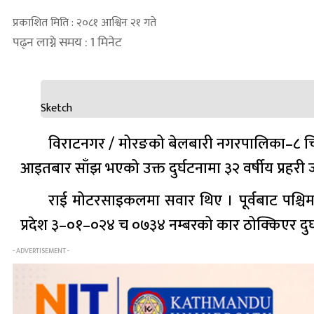
प्रकाशित मिति : २०८१ आश्विन २१ गते
पढ्न लाग्ने समय : 1 मिनेट
Sketch
विराटनगर / मोरङको बेलबारी नगरपालिका–८ चिस
आइतबार साँझ भएको उक्त दुर्घटनामा ३२ वर्षीय प्रहरी
राई मोटरसाइकलमा सवार थिए । पूर्वबाट पश्चिमत
प्रदेश ३–०१–०२४ च ०७३४ नम्बरको कार ठोक्किएर दुर
- ADVERTISEMENT -