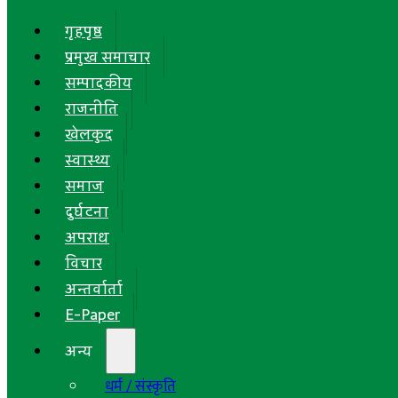
गृहपृष्ठ
प्रमुख समाचार
सम्पादकीय
राजनीति
खेलकुद
स्वास्थ्य
समाज
दुर्घटना
अपराध
विचार
अन्तर्वार्ता
E-Paper
अन्य
धर्म / संस्कृति