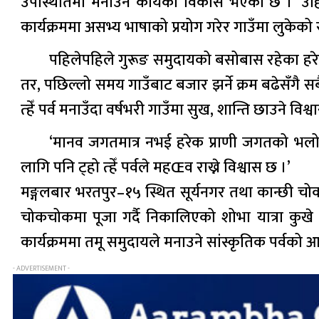
उपस्थितिमा मनाउने कार्यको विकास भएको छ । ‘उहिले
कार्यक्रममा असभ्य भाषाको प्रयोग गरेर गाउँमा लुकेक
पहिलेपहिले गुरूङ समुदायको बसोबास रहेका हरेक गाउ
तर, पछिल्लो समय गाउँबाट बजार झर्ने क्रम बढेसँगै सब
त्हेँ पर्व मनाउँदा वर्षभरी गाउँमा सुख, शान्ति छाउने विश्
‘मानव जगतमात्र नभई हरेक प्राणी जगतको भलोको 
लागि पनि ट्हो त्हेँ पर्वले महŒव राख्ने विश्वास छ ।’
मङ्गलबार भरतपुर–१५ स्थित सूर्यनगर तथा कान्छी चोक
चोकचोकमा पूजा गर्दै निकालिएको शोभा यात्रा क
कार्यक्रममा तमू समुदायले मनाउने सांस्कृतिक पर्वको 
- ADVERTISEMENT -