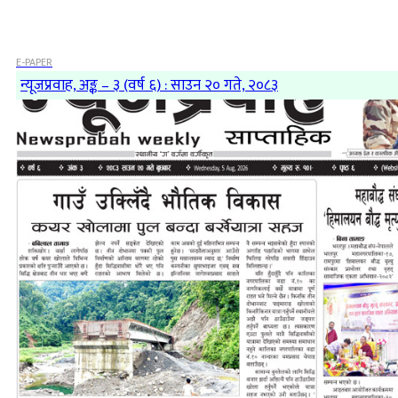
E-PAPER
न्यूजप्रवाह, अङ्क – ३ (वर्ष ६) : साउन २० गते, २०८३