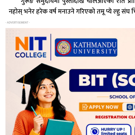
गुरूङ समुदायमा पुस्तौँदेखि चलिआएको रीत प
नहोस् भनेर हरेक वर्ष मनाउने गरिएको तमू प्ये ल्हु संघ 
- ADVERTISEMENT -