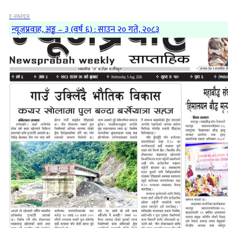
E-PAPER
न्यूजप्रवाह, अङ्क – ३ (वर्ष ६) : साउन २० गते, २०८३