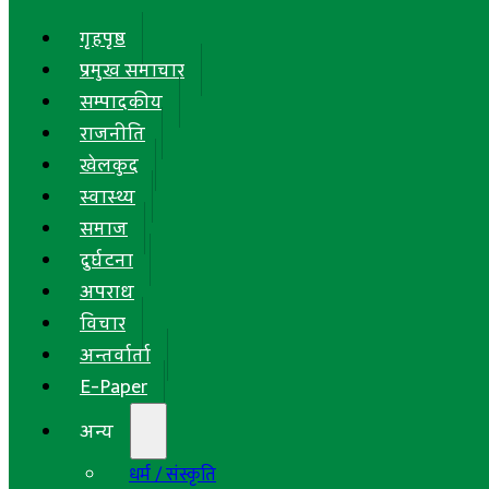
गृहपृष्ठ
प्रमुख समाचार
सम्पादकीय
राजनीति
खेलकुद
स्वास्थ्य
समाज
दुर्घटना
अपराध
विचार
अन्तर्वार्ता
E-Paper
अन्य
धर्म / संस्कृति