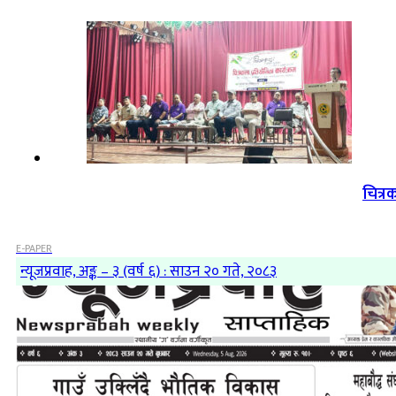
चित्र
E-PAPER
न्यूजप्रवाह, अङ्क – ३ (वर्ष ६) : साउन २० गते, २०८३