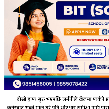
दोस्रो हाफ सुरु भएपछि जर्मनीले खेलमा फर्कने प्
कर्नरबाट अर्को गोल गरे पनि भीएआर समीक्षा पछि पा