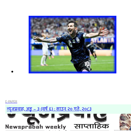
E-PAPER
न्यूजप्रवाह, अङ्क – ३ (वर्ष ६) : साउन २० गते, २०८३