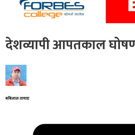
देशव्यापी आपतकाल घोषण
बबिलाल तामाङ