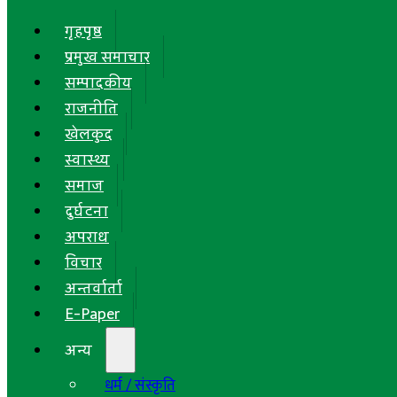
गृहपृष्ठ
प्रमुख समाचार
सम्पादकीय
राजनीति
खेलकुद
स्वास्थ्य
समाज
दुर्घटना
अपराध
विचार
अन्तर्वार्ता
E-Paper
अन्य
धर्म / संस्कृति