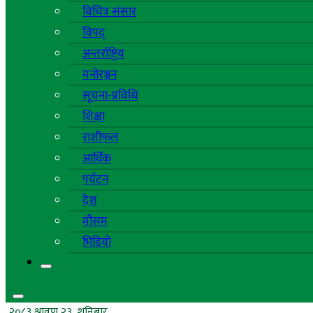
विचित्र संसार
विपद्
अन्तर्राष्ट्रिय
मनोरञ्जन
सूचना-प्रविधि
शिक्षा
राशीफल
आर्थिक
पर्यटन
देश
मौसम
भिडियो
२०८३ श्रावण २३, शनिबार