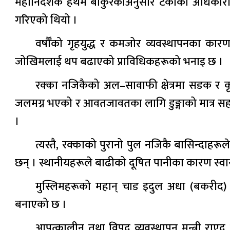
महानिर्देशक हैथम बाकुरकाअनुसार टर्कीका अधिकारीह
गरिएको थियो ।
वर्षौँको गृहयुद्ध र कमजोर व्यवस्थापनका कार
जोखिमलाई थप बढाएको प्राविधिकहरूको भनाइ छ ।
रक्का नजिकैको अल–सावाफी क्षेत्रमा सडक र कृ
जलमग्न भएको र आवतजावतका लागि डुङ्गाको मात्र सहार
।
त्यस्तै, रक्काको पुरानो पुल नजिकै बासिन्दाहरू
छन् । स्थानीयहरूले बाढीको दूषित पानीका कारण स्वास्
मुस्लिमहरूको महान् चाड इदुल अधा (बकरीद) क
बनाएको छ ।
आपत्कालीन तथा विपद् व्यवस्थापन मन्त्री रा