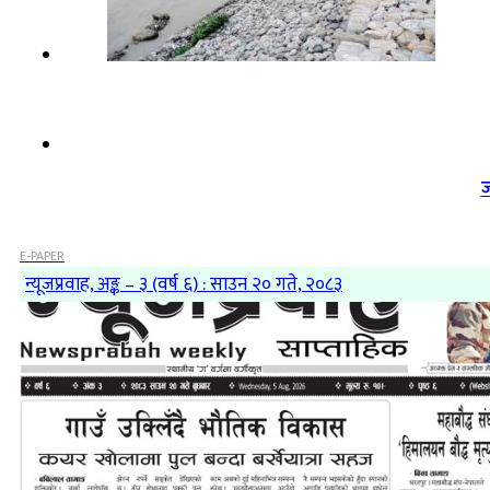
ज
E-PAPER
न्यूजप्रवाह, अङ्क – ३ (वर्ष ६) : साउन २० गते, २०८३