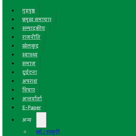
गृहपृष्ठ
प्रमुख समाचार
सम्पादकीय
राजनीति
खेलकुद
स्वास्थ्य
समाज
दुर्घटना
अपराध
विचार
अन्तर्वार्ता
E-Paper
अन्य
धर्म / संस्कृति