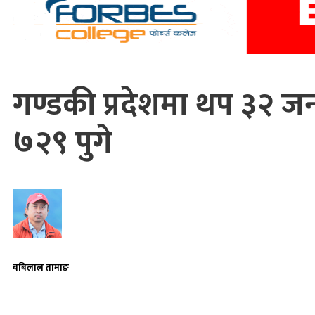
गण्डकी प्रदेशमा थप ३२ जना
७२९ पुगे
बबिलाल तामाङ