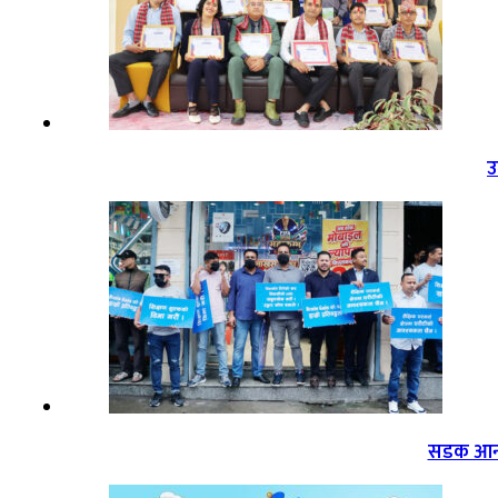
उ
सडक आन्द