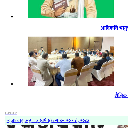
आदिकवि भानुभक
शैक्षि
E-PAPER
न्यूजप्रवाह, अङ्क – ३ (वर्ष ६) : साउन २० गते, २०८३