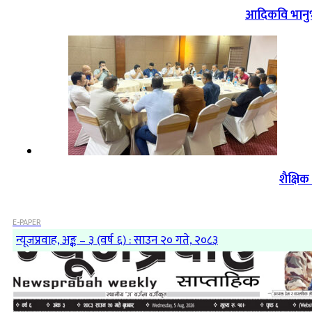
आदिकवि भानुभक
शैक्षि
E-PAPER
न्यूजप्रवाह, अङ्क – ३ (वर्ष ६) : साउन २० गते, २०८३