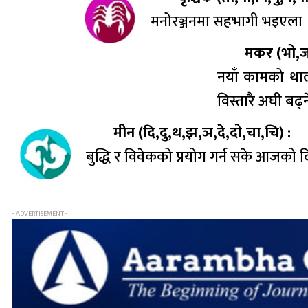
मनोरञ्जनमा सहभागी भइएला । व
मकर (भो,जा
नयाँ कामको थालन
विस्तारै अघी बढ्
मीन (दि,दु,थ,झ,ञ,दे,दो,चा,चि) :
बुद्धि र विवेकको प्रयोग गर्न सके आजको 
- ADVERTISEMENT -