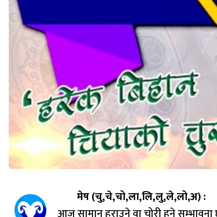
मेष (चु,चे,चो,ला,लि,लु,ले,लो,अ) :
आज सामान हराउने वा चोरी हुने सम्भावना छ 