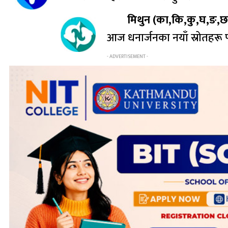
मिथुन (का,कि,कु,घ,ङ,छ,
आज धनार्जनका नयाँ स्रोतहरू पत्
- ADVERTISEMENT -