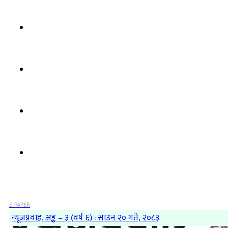
E-PAPER
न्यूजप्रवाह, अङ्क – ३ (वर्ष ६) : साउन २० गते, २०८३