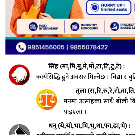
सिंह (मा,मि,मु,मे,मो,टा,टि,टु,टे) :
कार्यसिद्धि हुने अवसर मिल्नेछ । विद्या र 
तुला (रा,रि,रु,रे,रो,ता,ति,
मनमा उत्साहका साथै बोली विक्
पाइएला ।
धनु (ये,यो,भा,भि,भु,धा,फा,ढा,भे) :