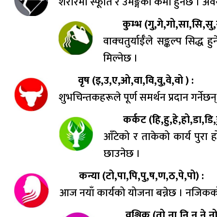
शरीरमा स्फूर्ति र उमङ्गको कमी हुनेछ । 
कुम्भ (गु,गे,गो,सा,सि,सु,
वाक्चतुर्याईँले सङ्कल्प सिद
मिल्नेछ ।
वृष (इ,उ,ए,ओ,वा,वि,वु,वे,वो ) :
शुभचिन्तकहरूले पूर्ण समर्थन प्रदान गर्न
कर्कट (हि,हु,हे,हो,डा,डि,ड
आँटेको र ताकेको कार्य पुरा 
छाउनेछ ।
कन्या (टो,पा,पि,पु,ष,ण,ठ,पे,पो) :
आज नयाँ कार्यको योजना बन्नेछ । नजिकको 
वृश्चिक (तो,ना,नि,नु,ने,न