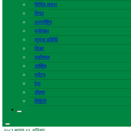
विचित्र संसार
विपद्
अन्तर्राष्ट्रिय
मनोरञ्जन
सूचना-प्रविधि
शिक्षा
राशीफल
आर्थिक
पर्यटन
देश
मौसम
भिडियो
२०८३ श्रावण २३, शनिबार