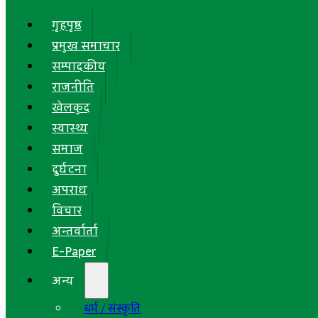
गृहपृष्ठ
प्रमुख समाचार
सम्पादकीय
राजनीति
खेलकुद
स्वास्थ्य
समाज
दुर्घटना
अपराध
विचार
अन्तर्वार्ता
E-Paper
अन्य
धर्म / संस्कृति