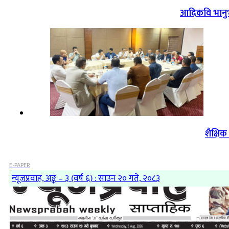
आदिकवि भानुभक
शैक्षि
E-PAPER
न्यूजप्रवाह, अङ्क – ३ (वर्ष ६) : साउन २० गते, २०८३