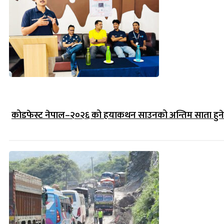
कोडफेस्ट नेपाल–२०२६ को हयाकथन साउनको अन्तिम साता हुने