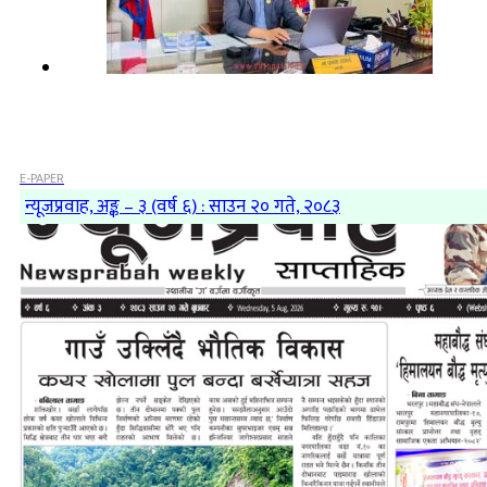
E-PAPER
न्यूजप्रवाह, अङ्क – ३ (वर्ष ६) : साउन २० गते, २०८३