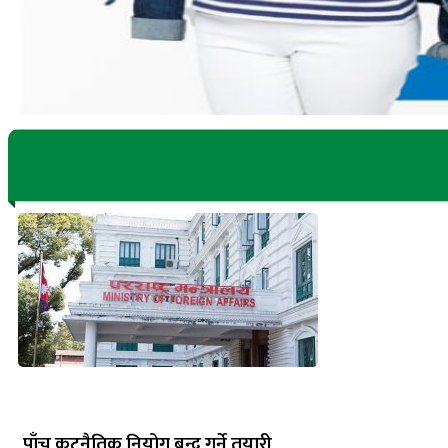
पाँच कूटनैतिक नियोग बन्द गर्ने तयारी