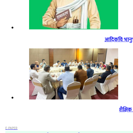
आदिकवि भानुभक
शैक्षि
E-PAPER