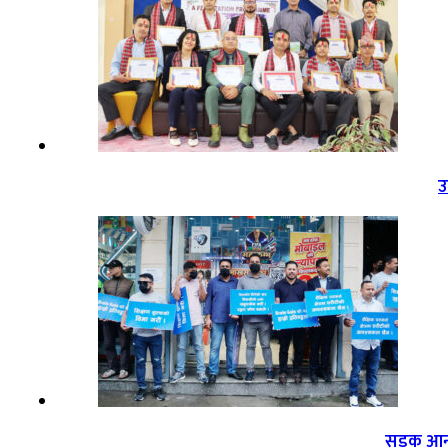
उ
सडक आन्द