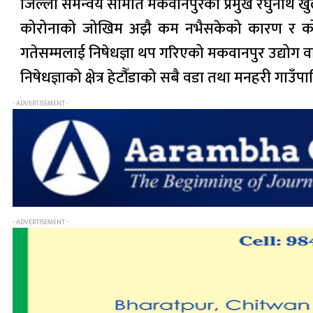
जिल्ला समन्वय समिति मकवानपुरका प्रमुख रघुनाथ ख
कोरोनाको जोखिम अझै कम नभैसकेको कारण र कोर
गतेसम्मलाई निषेधज्ञा थप गरिएको मकवानपुर उद्योग व
निषेधज्ञाको क्षेत्र हेटौँडाको सबै वडा तथा मनहरी गाउँपालि
- ADVERTISEMENT -
- ADVERTISEMENT -