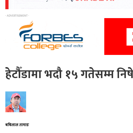
- ADVERTISEMENT -
हेटौँडामा भदौ १५ गतेसम्म निषे
बबिलाल तामाङ