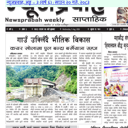
न्यूजप्रवाह, अङ्क – ३ (वर्ष ६) : साउन २० गते, २०८३