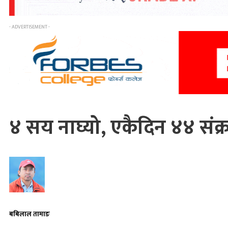
- ADVERTISEMENT -
४ सय नाघ्यो, एकैदिन ४४ संक
बबिलाल तामाङ