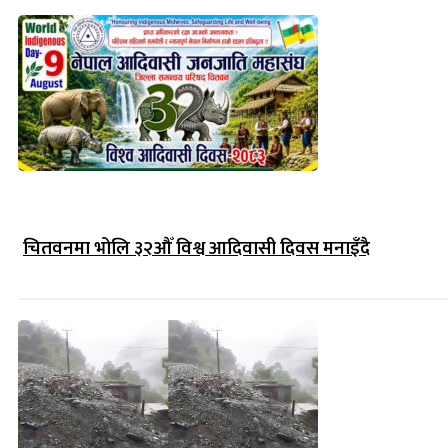
चितवनमा भोलि ३२औँ विश्व आदिवासी दिवस मनाइँदै