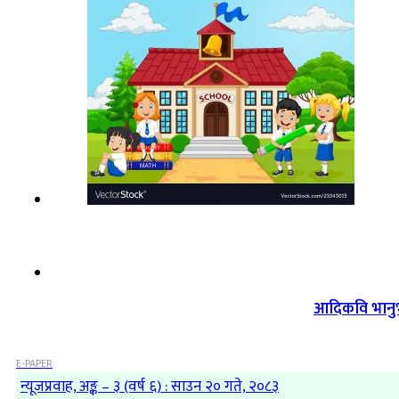
आदिकवि भानुभक
E-PAPER
न्यूजप्रवाह, अङ्क – ३ (वर्ष ६) : साउन २० गते, २०८३