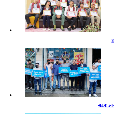
उ
सडक आन्द