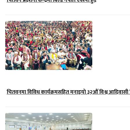
चितवन प्रर्दशनी केन्द्रमा बिल्ड नेपाल एक्स्पो हुंँदै
चितवनमा विविध कार्यक्रमसहित मनाइयो ३२औँ विश्व आदिवासी