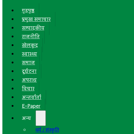
गृहपृष्ठ
प्रमुख समाचार
सम्पादकीय
राजनीति
खेलकुद
स्वास्थ्य
समाज
दुर्घटना
अपराध
विचार
अन्तर्वार्ता
E-Paper
अन्य
धर्म / संस्कृति