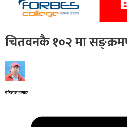
चितवनकै १०२ मा सङ्क्रमण
बबिलाल तामाङ