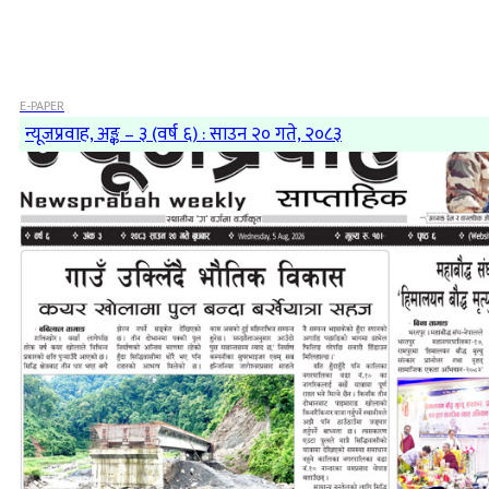
E-PAPER
न्यूजप्रवाह, अङ्क – ३ (वर्ष ६) : साउन २० गते, २०८३