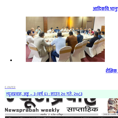
आदिकवि भानुभक
शैक्षि
E-PAPER
न्यूजप्रवाह, अङ्क – ३ (वर्ष ६) : साउन २० गते, २०८३