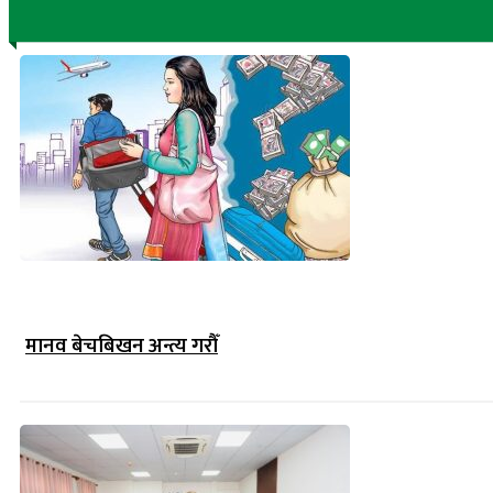
मानव बेचबिखन अन्त्य गरौँ