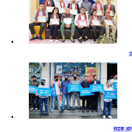
उ
सडक आन्द