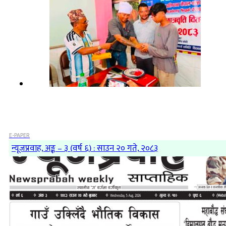
E-PAPER
न्यूजप्रवाह, अङ्क – ३ (वर्ष ६) : साउन २० गते, २०८३