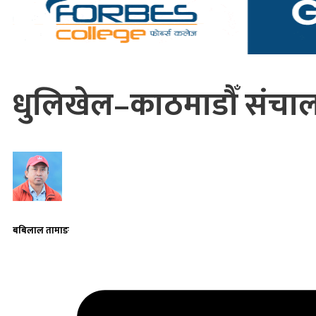
धुलिखेल–काठमाडौँ संचाल
बबिलाल तामाङ