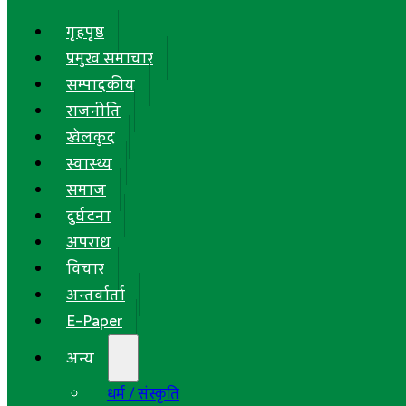
गृहपृष्ठ
प्रमुख समाचार
सम्पादकीय
राजनीति
खेलकुद
स्वास्थ्य
समाज
दुर्घटना
अपराध
विचार
अन्तर्वार्ता
E-Paper
अन्य
धर्म / संस्कृति