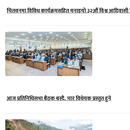
चितवनमा विविध कार्यक्रमसहित मनाइयो ३२औँ विश्व आदिवासी
आज प्रतिनिधिसभा बैठक बस्दै, चार विधेयक प्रस्तुत हुने