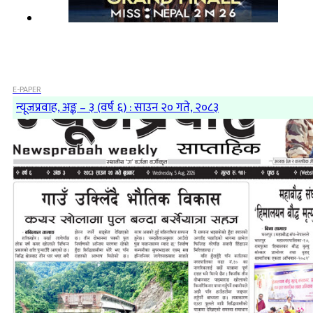
E-PAPER
न्यूजप्रवाह, अङ्क – ३ (वर्ष ६) : साउन २० गते, २०८३