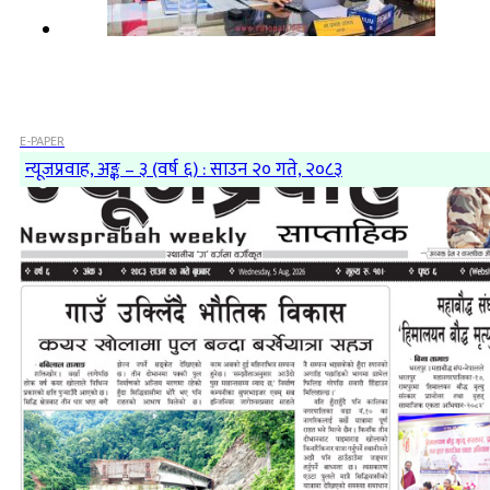
E-PAPER
न्यूजप्रवाह, अङ्क – ३ (वर्ष ६) : साउन २० गते, २०८३