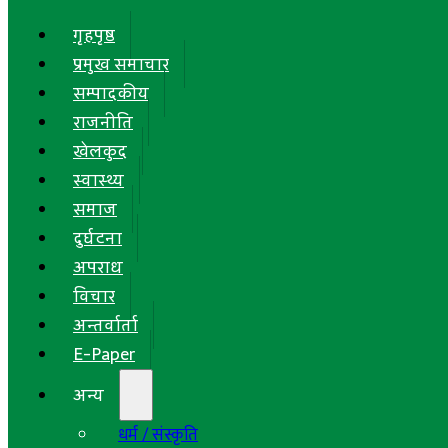
गृहपृष्ठ
प्रमुख समाचार
सम्पादकीय
राजनीति
खेलकुद
स्वास्थ्य
समाज
दुर्घटना
अपराध
विचार
अन्तर्वार्ता
E-Paper
अन्य
धर्म / संस्कृति