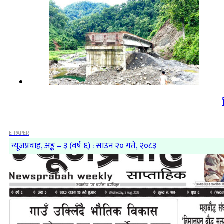
E-PAPER
न्यूजप्रवाह, अङ्क – ३ (वर्ष ६) : साउन २० गते, २०८३