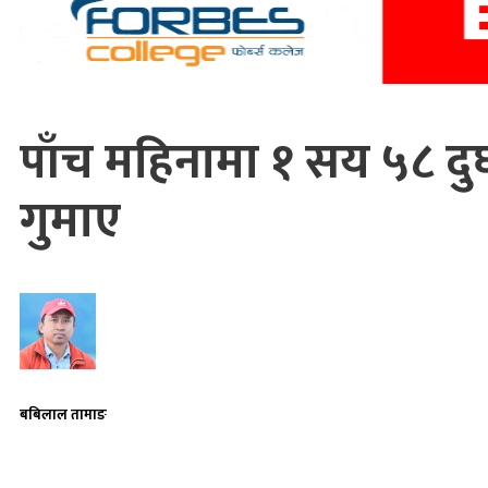
पाँच महिनामा १ सय ५८ दुर
गुमाए
बबिलाल तामाङ