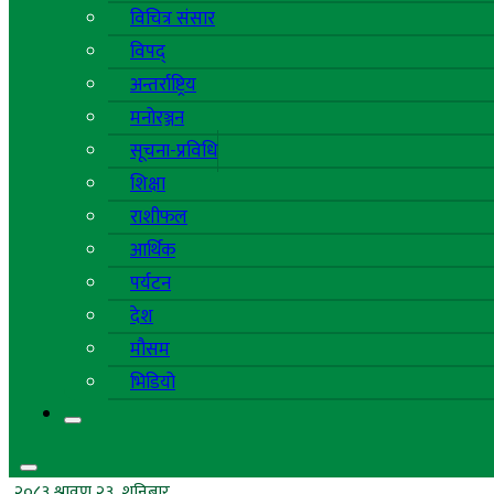
विचित्र संसार
विपद्
अन्तर्राष्ट्रिय
मनोरञ्जन
सूचना-प्रविधि
शिक्षा
राशीफल
आर्थिक
पर्यटन
देश
मौसम
भिडियो
२०८३ श्रावण २३, शनिबार