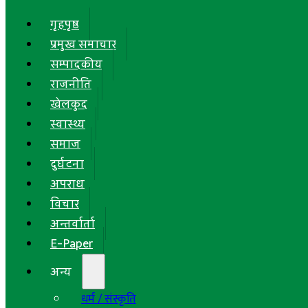
गृहपृष्ठ
प्रमुख समाचार
सम्पादकीय
राजनीति
खेलकुद
स्वास्थ्य
समाज
दुर्घटना
अपराध
विचार
अन्तर्वार्ता
E-Paper
अन्य
धर्म / संस्कृति