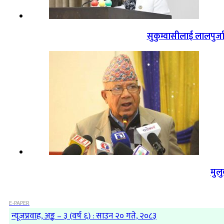
सुकुम्वासीलाई लालपुर्ज
मुल
E-PAPER
न्यूजप्रवाह, अङ्क – ३ (वर्ष ६) : साउन २० गते, २०८३