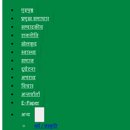
गृहपृष्ठ
प्रमुख समाचार
सम्पादकीय
राजनीति
खेलकुद
स्वास्थ्य
समाज
दुर्घटना
अपराध
विचार
अन्तर्वार्ता
E-Paper
अन्य
धर्म / संस्कृति