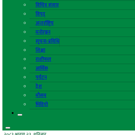
विचित्र संसार
विपद्
अन्तर्राष्ट्रिय
मनोरञ्जन
सूचना-प्रविधि
शिक्षा
राशीफल
आर्थिक
पर्यटन
देश
मौसम
भिडियो
२०८३ श्रावण २३, शनिबार