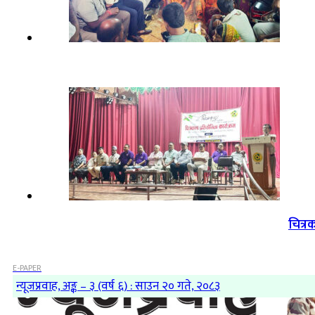
चित्र
E-PAPER
न्यूजप्रवाह, अङ्क – ३ (वर्ष ६) : साउन २० गते, २०८३