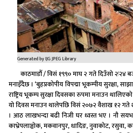
Generated by IJG JPEG Library
काठमाडौँ / विसं १९९० माघ २ गते दिउँसो २ः२४ बज
मनाइँदैछ । ‘बुहप्रकोपीय विपद्मा भूकम्पीय सुरक्षा
राष्ट्रिय भूकम्प सुरक्षा दिवसका रुपमा मनाउन थालिएक
यो दिवस मनाउन थालेपछि विसं २०७२ वैशाख १२ गते शन
। आठ लाखभन्दा बढी निजी घर ध्वस्त भए । नौ सयभन्दा
काभ्रेपलाञ्चोक, मकवानपुर, धादिङ, नुवाकोट, रसुवा, का