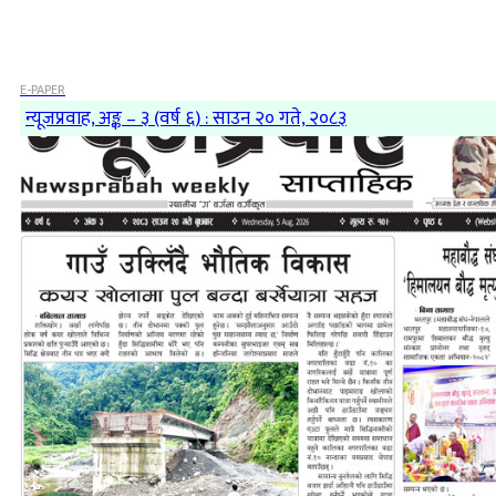
E-PAPER
न्यूजप्रवाह, अङ्क – ३ (वर्ष ६) : साउन २० गते, २०८३