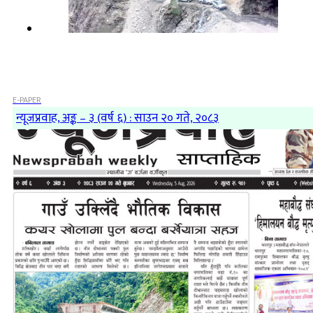
E-PAPER
न्यूजप्रवाह, अङ्क – ३ (वर्ष ६) : साउन २० गते, २०८३