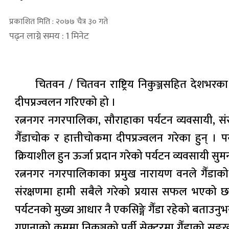
प्रकाशित मिति : २०७७ चैत्र ३० गते
पढ्न लाग्ने समय : 1 मिनेट
चितवन / चितवन राष्ट्रिय निकुञ्जसहित देशभरक
दीपप्रज्वलन गरिएको हो ।
रत्ननगर नगरपालिका, सौराहाका पर्यटन व्यवसायी, संरक
गैँडाचोक र हात्तीचोकमा दीपप्रज्वलन गरेका हुन् । 
क्रियाशील हुन ऊर्जा प्रदान गरेको पर्यटन व्यवसायी सु
रत्ननगर नगरपालिकाका प्रमुख नारायण वनले गैँडाको सङ
संरक्षणमा हामी सबैले गरेको प्रयास सफल भएको छ ।”
पर्यटनको मुख्य आधार नै एकसिङ्गे गैँडा रहेको बताउनुभ
गणनाको क्रममा निकुञ्जको पूर्वी सेक्टरमा गैँडाको सङ