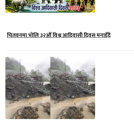
चितवनमा भोलि ३२औँ विश्व आदिवासी दिवस मनाइँदै