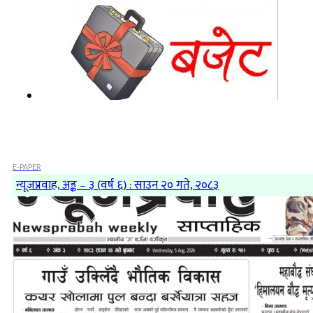
E-PAPER
न्यूजप्रवाह, अङ्क – ३ (वर्ष ६) : साउन २० गते, २०८३