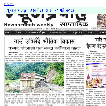
E-PAPER
न्यूजप्रवाह, अङ्क – ३ (वर्ष ६) : साउन २० गते, २०८३