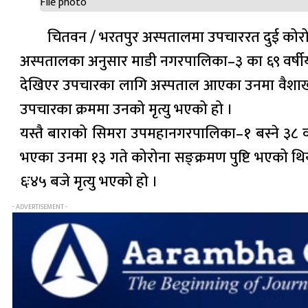
File photo
चितवन / भरतपुर अस्पतालमा उपचाररत दुई कोरोना स
अस्पतालका अनुसार माडी नगरपालिका–३ का ६९ वर्षीय वृ
देखिएर उपचारका लागि अस्पताल आएका उनमा वैशाख १९
उपचारका क्रममा उनको मृत्यु भएको हो ।
यस्तै बाराको सिमरा उपमहानगरपालिका–१ बस्ने ३८ व
भएका उनमा १३ गते कोरोना सङ्क्रमण पुष्टि भएको थि
६ः४५ बजे मृत्यु भएको हो ।
- ADVERTISEMENT -