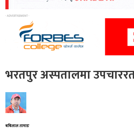
- ADVERTISEMENT -
भरतपुर अस्पतालमा उपचाररत २
बबिलाल तामाङ