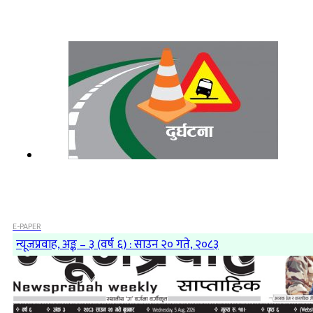
E-PAPER
न्यूजप्रवाह, अङ्क – ३ (वर्ष ६) : साउन २० गते, २०८३