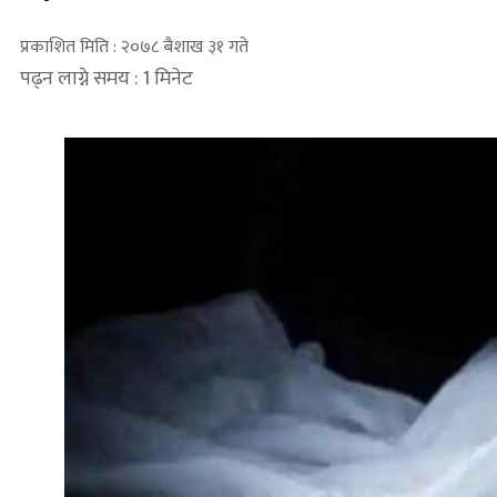
प्रकाशित मिति : २०७८ बैशाख ३१ गते
पढ्न लाग्ने समय : 1 मिनेट