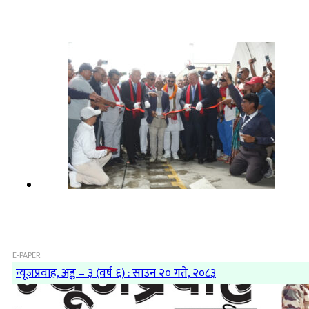
E-PAPER
न्यूजप्रवाह, अङ्क – ३ (वर्ष ६) : साउन २० गते, २०८३