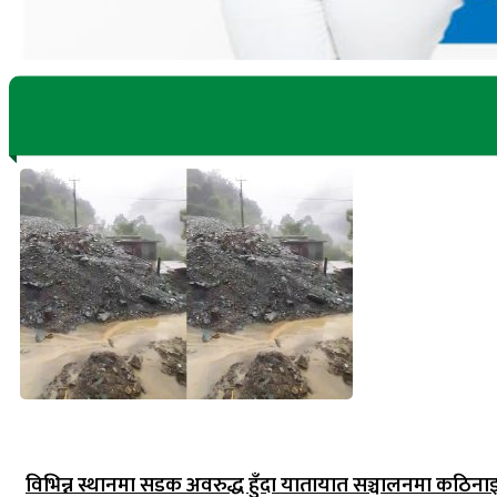
विभिन्न स्थानमा सडक अवरुद्ध हुँदा यातायात सञ्चालनमा कठिना