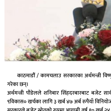
काठमाडौं / कामचलाउ सरकारका अर्थमन्त्री विष्
गरेका छन्।
अर्थमन्त्री पौडेलले शनिबार सिंहदरबारबाट बजेट सार
९विकास० खर्चका लागि ३ खर्ब ४७ अर्ब रुपैयाँ विनि
सरकारले बजेट स्रोतको रुपमा आगामी वर्ष १० खर्ब २४ 