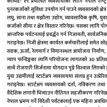
कोभिड- १९ प्रभावित व्यवसायीका लागि नेपाल राष्‍ट
पुनरकर्जाको सुविधा उपयोग गर्न पाउने व्यवसायको क्षे
लघु, साना तथा मझौला उद्योग, व्यावसायिक कृषि, युवा
कर्जाको सीमा र क्षेत्र विस्तार गरिनेछ। यसका लागि पा
आन्तरिक पर्यटनलाई प्रवर्द्धन गर्न निजामती, सार्वज
गराइनेछ। निजी क्षेत्रमा कार्यरत कर्मचारीलाई समेत सोही
सडक, ऊर्जा, रेलमार्ग र विमानस्थल आयोजना निर्माण,
ग्याप फन्डिङ्गका लागि परियोजना लागतको 30 प्रतिशत
साथै रोजगारी सिर्जनामा योगदान पुग्ने विश्‍वास लिएको
युवा उद्यमीलाई स्टार्टअप व्यवसायमा संलग्न हुन उत्प्र
गराइनेछ। स्टार्टअप व्यवसायको दर्ता, नविकरण तथा अ
वैदेशिक लगानी भित्र्याउन नीतिगत सहजीकरण गरिनेछ। य
नेपाल भ्रमण गर्ने विदेशी पर्यटकलाई एक महिना अवधिक