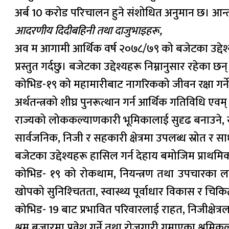
अर्ब 10 करोड परिचालन हुने संशोधित अनुमान छ। आन्
आदरणीय दिदीबहिनी तथा दाजुभाइहरू,
अव म आगामी आर्थिक वर्ष २०७८/७९ को बजेटका उद्देश
प्रस्तुत गर्दछु। बजेटका उद्देश्यहरू निम्नानुसार रहेका छन् 
कोभिड-१९ को महामारीबाट नागरिकको जीवन रक्षा गर्ने
अर्थतन्त्रको शीघ्र पुनरूत्थान गर्न आर्थिक गतिविधि एवम
राज्यको लोककल्याणकारी भूमिकालाई सुदृढ बनाउने, सामा
सार्वजनिक, निजी र सहकारी क्षेत्रमा उपलब्ध स्रोत र साधन
बजेटका उद्देश्यहरू हासिल गर्न देहाय बमोजिम प्राथमिक
कोभिड- १९ को रोकथाम, नियन्त्रण तथा उपचारका लागि
खोपको सुनिश्‍चितता, स्वास्थ्य पूर्वाधार विकास र चिक
कोभिड- 19 बाट प्रभावित परिवारलाई राहत, निजीक्षेत्र
श्रम बजारमा प्रवेश गर्ने तथा रोजगारी गुमाएका श्रमि