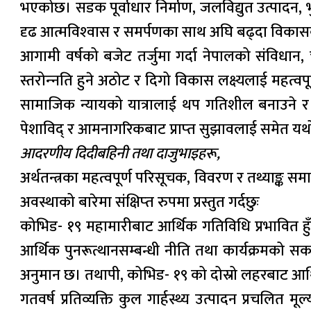
भएकोछ। सडक पूर्वाधार निर्माण, जलविद्युत उत्पादन, भुक
दृढ आत्मविश्‍वास र समर्पणका साथ अघि बढ्दा विकासक
आगामी वर्षको बजेट तर्जुमा गर्दा नेपालको संविधान, चु
स्तरोन्‍नति हुने अठोट र दिगो विकास लक्ष्यलाई महत्व
सामाजिक न्यायको यात्रालाई थप गतिशील बनाउने र समाज
पेशाविद् र आमनागरिकबाट प्राप्‍त सुझावलाई समेत य
आदरणीय दिदीबहिनी तथा दाजुभाइहरू,
अर्थतन्त्रका महत्वपूर्ण परिसूचक, विवरण र तथ्याङ्क
अवस्थाको बारेमा संक्षिप्‍त रुपमा प्रस्तुत गर्दछुः
कोभिड- १९ महामारीबाट आर्थिक गतिविधि प्रभावित हुँद
आर्थिक पुनरूत्थानसम्बन्धी नीति तथा कार्यक्रमको सक
अनुमान छ। तथापी, कोभिड- १९ को दोस्रो लहरबाट आर्थ
गतवर्ष प्रतिव्यक्ति कुल गार्हस्थ्य उत्पादन प्रचलि