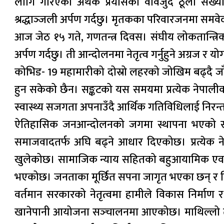
लागि गरिएको अथक प्रयासका वावजुद ठूलो संख्यामा न
श्रद्धाञ्‍जली अर्पण गर्दछु। मृतकका परिवारजनमा समवेदन
आज जेठ १५ गते, गणतन्त्र दिवस। संघीय लोकतान्त्रिक गण
अर्पण गर्दछु। ती आन्दोलनमा नेतृत्व गर्नुहुने अग्रज र य
कोभिड- 19 महामारीको दोस्रो लहरको जोखिम बढ्दै जा
हुन सकेको छैन। सङ्कटको यस समयमा प्रत्येक नेपाल
स्वास्थ्य सजगता अपनाउँदै आर्थिक गतिविधिलाई निरन्त
ऐतिहासिक जनआन्दोलनको जगमा स्थापना भएको संघीय 
समाजवादतर्फ अघि बढ्ने आधार दिएकोछ। प्रत्येक न
खुलेकोछ। सामाजिक न्याय सहितको बहुआयामिक एवम् तीव
भएकोछ। जनताका मूर्छित सपना जागृत भएका छन् र विक
वर्तमान सरकारको नेतृत्वमा हामीले विकास निर्माण 
खानेपानी आयोजना सञ्‍चालनमा आएकोछ। माथिल्लो तामा