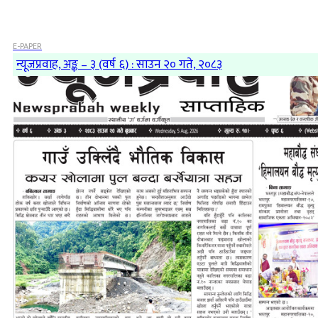
E-PAPER
न्यूजप्रवाह, अङ्क – ३ (वर्ष ६) : साउन २० गते, २०८३