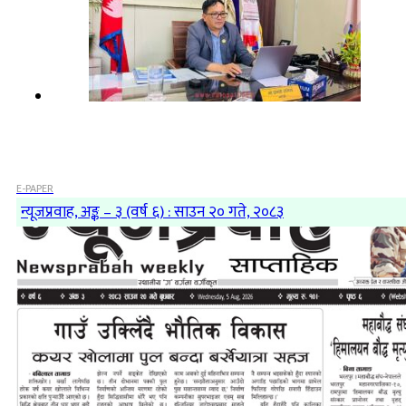
E-PAPER
न्यूजप्रवाह, अङ्क – ३ (वर्ष ६) : साउन २० गते, २०८३