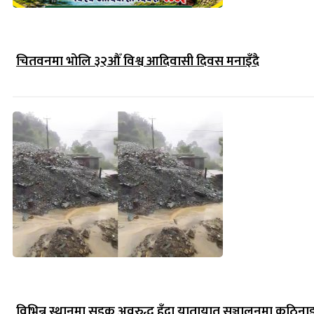
चितवनमा भोलि ३२औँ विश्व आदिवासी दिवस मनाइँदै
विभिन्न स्थानमा सडक अवरुद्ध हुँदा यातायात सञ्चालनमा कठिना