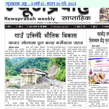
न्यूजप्रवाह, अङ्क – ३ (वर्ष ६) : साउन २० गते, २०८३