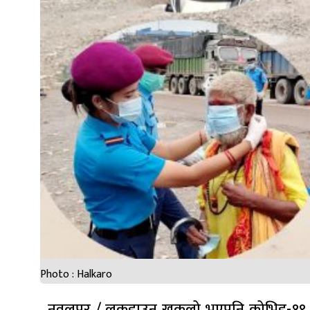
Photo : Halkaro
नवलपुर / लकडाउन खुकुलो भएपनि कोभिड-१९ को 