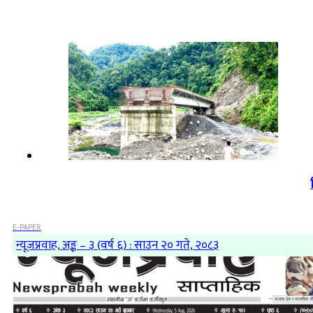
E-PAPER
न्यूजप्रवाह, अङ्क – ३ (वर्ष ६) : साउन २० गते, २०८३